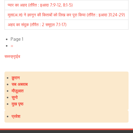
प्यार का अहद (तौरैत : इआदा 7:9-12, 8:1-5)
मूसा(अ.स) ने क़ानून की किताबों को लिख कर पूरा किया (तौरैत : इआदा 31:24-29)
अहद का संदूक (तौरैत : 2 समूएल 7:1-17)
Page 1
Pagination
Next
››
page
सब्स्क्रृाईब
क़ुरान
Main
सब अबवाब
navigation
मौज़ूआत
सुनो
मुख पृष्ठ
प्रवेश
User
account