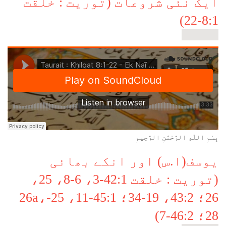
ایک نئی شروعات (توریت : خلقت
8:1-22)
about
Read more
ایک
نئی
شروعات
(توریت
:
خلقت
8:1-
22)
بِسْمِ اللَّهِ الرَّحْمَٰنِ الرَّحِيمِ
یوسف(ا.س) اور انکے بھائی
(توریت : خلقت 42:1-3، 6-8، 25،
26؛ 43:2، 19-34؛ 45:1-11، 25-26a،
28؛ 46:2-7)