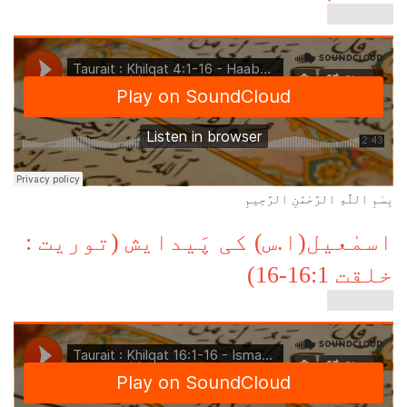
about
Read more
ہابیل
اور
قابیل
(توریت
:
خلقت
4:1-
16)
بِسْمِ اللَّهِ الرَّحْمَٰنِ الرَّحِيمِ
اسمٰعیل(ا.س) کی پَیدایش (توریت :
خلقت 16:1-16)
about
Read more
اسمٰعیل(ا.س)
کی
پَیدایش
(توریت
:
خلقت