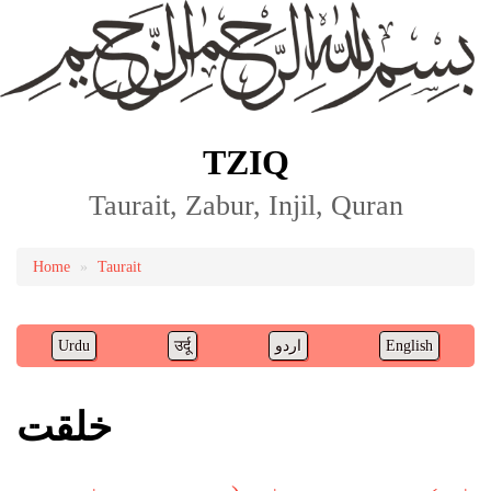
TZIQ
Taurait, Zabur, Injil, Quran
Home
Taurait
Breadcrumb
English
اردو
उर्दू
Urdu
خلقت