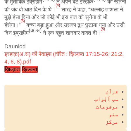
के मुताबिक़ इब्राहीम
ने अपने बेटे इस्हाक़
की ख़तना
(
4)
की जब वो आठ दिन के थे।
सारह ने कहा, “अल्लाह ताअला ने
मुझे हंसा दिया और जो कोई भी इस बात को सुनेगा वो भी
(
6)
हंसेगा।”
बच्चा बड़ा हुआ और उसका ढूध छुटाया गया और उसी
(
8)
(अ.स)
दिन इब्राहीम
ने एक बहुत शानदार दावत दी।
Daunlod
इस्हाक़(अ.स) की पैदाइश (तौरैत : ख़िल्क़त 17:15-26; 21:2,
4, 6, 8).pdf
ख़िल्क़त
ख़िल्क़त
قرآن
Main
سب اَبْواب
navigation
موضوعات
سنو
مرکز