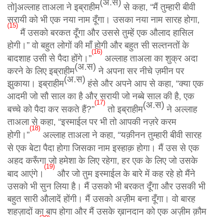
(अ.स)
तो]
अल्लाह ताअला ने इब्राहीम
से कहा, “मैं तुम्हारी बीवी
सरायी को भी एक नया नाम दूँगा। उसका नया नाम सारह होगा,
(
15)
मैं उसको बरकत दूँगा और उससे तुम्हें एक औलाद हासिल
होगी।” वो बहुत लोगों की माँ होगी और बहुत सी सल्तनतों के
(
16)
बादशाह उसी से पैदा होंगे।”
अल्लाह ताअला का शुक्र अदा
(अ.स)
करने के लिए इब्राहीम
ने अपना सर नीचे ज़मीन पर
(अ.स)
झुकाया। इब्राहीम
हंसे और अपने आप से कहा, “क्या एक
आदमी जो सौ साल का है और सरायी जो नब्बे साल की है, एक
(
17)
(अ.स)
बच्चे को पैदा कर सकते हैं?”
तो इब्राहीम
ने अल्लाह
ताअला से कहा, “इस्माईल पर भी तो आपकी नज़रे करम
(
18)
होगी।”
अल्लाह ताअला ने कहा, “यक़ीनन तुम्हारी बीवी सारह
से एक बेटा पैदा होगा जिसका नाम इस्हाक़ होगा। मैं उस से एक
अहद करूँगा जो हमेशा के लिए रहेगा, हर एक के लिए जो उसके
(
19)
बाद आएंगे।
और जो तुम इस्माईल के बारे में कह रहे हो मैंने
उसको भी सुन लिया है। मैं उसको भी बरकत दूँगा और उसकी भी
बहुत सारी औलादें होंगी। मैं उसको अज़ीम बना दूँगा। वो बारह
शहज़ादों का बाप होगा और मैं उसके ख़ानदान को एक अज़ीम क़ौम