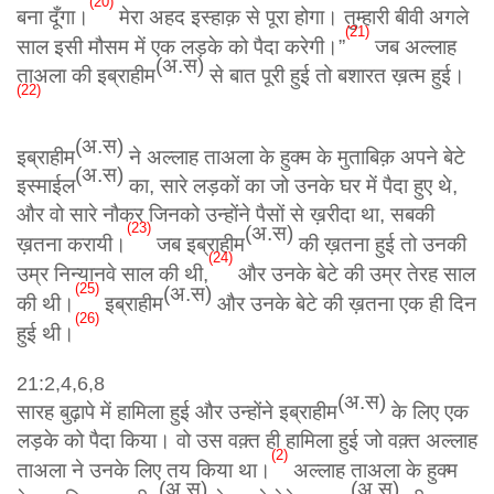
(
20)
बना दूँगा।
मेरा अहद इस्हाक़ से पूरा होगा। तुम्हारी बीवी अगले
(
21)
साल इसी मौसम में एक लड़के को पैदा करेगी।”
जब अल्लाह
(अ.स)
ताअला की इब्राहीम
से बात पूरी हुई तो बशारत ख़त्म हुई।
(
22)
(अ.स)
इब्राहीम
ने अल्लाह ताअला के हुक्म के मुताबिक़ अपने बेटे
(अ.स)
इस्माईल
का, सारे लड़कों का जो उनके घर में पैदा हुए थे,
और वो सारे नौकर जिनको उन्होंने पैसों से ख़रीदा था, सबकी
(
23)
(अ.स)
ख़तना करायी।
जब इब्राहीम
की ख़तना हुई तो उनकी
(
24)
उम्र निन्यानवे साल की थी,
और उनके बेटे की उम्र तेरह साल
(
25)
(अ.स)
की थी।
इब्राहीम
और उनके बेटे की ख़तना एक ही दिन
(
26)
हुई थी।
21:2,4,6,8
(अ.स)
सारह बुढ़ापे में हामिला हुई और उन्होंने इब्राहीम
के लिए एक
लड़के को पैदा किया। वो उस वक़्त ही हामिला हुई जो वक़्त अल्लाह
(
2)
ताअला ने उनके लिए तय किया था।
अल्लाह ताअला के हुक्म
(अ.स)
(अ.स)